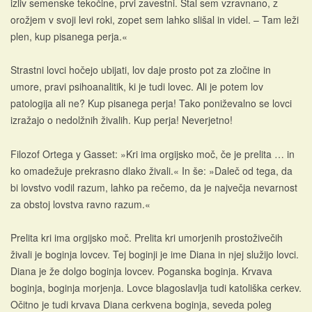
izliv semenske tekočine, prvi zavestni. Stal sem vzravnano, z
orožjem v svoji levi roki, zopet sem lahko slišal in videl. – Tam leži
plen, kup pisanega perja.«
Strastni lovci hočejo ubijati, lov daje prosto pot za zločine in
umore, pravi psihoanalitik, ki je tudi lovec. Ali je potem lov
patologija ali ne? Kup pisanega perja! Tako poniževalno se lovci
izražajo o nedolžnih živalih. Kup perja! Neverjetno!
Filozof Ortega y Gasset: »Kri ima orgijsko moč, če je prelita … in
ko omadežuje prekrasno dlako živali.« In še: »Daleč od tega, da
bi lovstvo vodil razum, lahko pa rečemo, da je največja nevarnost
za obstoj lovstva ravno razum.«
Prelita kri ima orgijsko moč. Prelita kri umorjenih prostoživečih
živali je boginja lovcev. Tej boginji je ime Diana in njej služijo lovci.
Diana je že dolgo boginja lovcev. Poganska boginja. Krvava
boginja, boginja morjenja. Lovce blagoslavlja tudi katoliška cerkev.
Očitno je tudi krvava Diana cerkvena boginja, seveda poleg