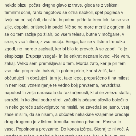
nekdo blizu, počasi dvigne glavo iz trave, gleda te z velikimi
temnimi očmi, rahlo negotovo se ozira naokoli, spet pogleda v
tvojo smer, saj čuti, da si tu, in potem pride ta trenutek, ko se vse
zlije, dopolni, pritisneš in pade! Nič se ne more meriti z ognjem, ki
se ob tem razlije po žilah, po vsem telesu, butne v možgane, v
srce, v vso intimo, z vso močjo. Vsega, kar se v tistem trenutku
zgodi, ne morete zapisati, ker bi bilo to preveč. A se zgodi. To je
eksplozija! Erupcija vsega!« In še enkrat neznani lovec: »Ne vem,
zakaj. Veliko sem premišljeval o tem. Morda zato, ker je pri tem
vse tako preprosto: čakaš, in potem pride, kar si želiš, kar
občuduješ in obožuješ; tam je, tako lepo, prepuščeno ti na milost
in nemilost; vznemirjenje te vedno bolj prevzema, nevzdržna
napetost in želja naraščata do razžarjenosti, ki bi še železo stalila;
sprožiš, in ko žival podre strel, začutiš istočasno silovito bolečino
in neko goreče zadovoljstvo; ne misliš, ne zavedaš se jasno, vsaj
zase mislim, da se nisem, a občutek nekakšne vzajemne predaje
drug drugemu je v tistem trenutku močno prisoten. Posrka te
vase. Popolnoma prevzame. Do konca izčrpa. Skoraj te ni več. A