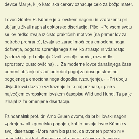
device Marije, ki jo katoliška cerkev označuje celo za božjo mater.
Lovec Günter R. Kühnle je o lovskem nagonu in vzdraženju pri
ubijanju živali napisal doktorsko disertacijo. Piše: »Po vsem svetu
se lov redko izvaja iz čisto praktičnih motivov (na primer lov za
potrebe prehrane), izvaja se zaradi močnega emocionalnega
doživetja, pogosto spremljanega z veliko strastjo in vdanostjo
(vzdraženje pri ubijanju živali, veselje, sreča, razvedrilo,
sprostitev, pustolovščina) … Za moderne lovce današnjega časa
pomeni ubijanje divjadi potrebni pogoj za dosego strastno
pogojenega emocionalnega dogodka (vzburjenje).« »Pri uboju
divjadi lovci doživijo vzdraženje in to naj priznajo,« piše v
največjem evropskem lovskem časopisu Wild und Hund. Ta pa je
izhajal iz že omenjene disertacije.
Psihoanalitik prof. dr. Arno Gruen dvomi, da bi bil lovski nagon
»prirojen« ali »genetsko pogojen, kot to navaja lovec Kühnle v
svoji disertaciji: »Mora nam biti jasno, da izvor teh potreb ni v
genetski strukturi ali v povezavi z naravo človeka, temveč v