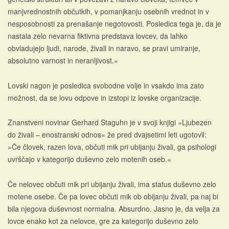
manjvrednostnih občutkih, v pomanjkanju osebnih vrednot in v
nesposobnosti za prenašanje negotovosti. Posledica tega je, da je
nastala zelo nevarna fiktivna predstava lovcev, da lahko
obvladujejo ljudi, narode, živali in naravo, se pravi umiranje,
absolutno varnost in neranljivost.«
Lovski nagon je posledica svobodne volje in vsakdo ima zato
možnost, da se lovu odpove in izstopi iz lovske organizacije.
Znanstveni novinar Gerhard Staguhn je v svoji knjigi »Ljubezen
do živali – enostranski odnos« že pred dvajsetimi leti ugotovil:
»Če človek, razen lova, občuti mik pri ubijanju živali, ga psihologi
uvrščajo v kategorijo duševno zelo motenih oseb.«
Če nelovec občuti mik pri ubijanju živali, ima status duševno zelo
motene osebe. Če pa lovec občuti mik ob obijanju živali, pa naj bi
bila njegova duševnost normalna. Absurdno. Jasno je, da velja za
lovce enako kot za nelovce, gre za kategorijo duševno zelo