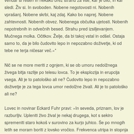
vendar si rešen in nekako brez strahu za vse, kar je bilo, in kar
sledi. Živ si. In svoboden. Nobene negotovosti ni. Nobenih
vprašanj. Nobene skrbi, kaj zdaj. Kako bo naprej. Nobene
zahtevnosti. Nobenih obvez. Nobenega občutka ujetosti. Nobenih
nepotrebnih in odvečnih besed. Strahu pred izsiljevanjem.
Mučnega molka. Očitkov. Želje, da bi takoj vstal in odšel. Ostaja
samo to, da je bilo čudovito lepo in nepozabno doživetje, ki od
tebe ne terja ničesar več.«*
Nič se ne more meriti z ognjem, ki se ob umoru nedolžnega
živega bitja razlije po telesu lovca. To je eksplozija in erupcija
vsega. Ali je to patološko ali ne? Čudovito lepo in nepozabno
doživetje je za tega lovca umor nedolžne živali. Ali je to patološko
ali ne?
Lovec in novinar Eckard Fuhr pravi: »In seveda, priznam, lov je
razburljiv. Upleniti živo žival je nekaj drugega, kot s sekiro
spremeniti staro kokoš v surovino za kurjo juhico. Še po mnogih
letih se moram boriti z lovsko vročico. Frekvenca utripa in stopnja