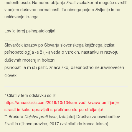
motenih oseb. Namerno ubijanje živali vsekakor ni mogoče uvrstiti
v pojem duševne normalnosti. Ta obsega pojem življenje in ne
uničevanje le-tega.
Lov je torej psihopatologija!
______
Slovarček izrazov po Slovarju slovenskega knjižnega jezika:
psíhopatologíja -e ž (
–
) veda o vzrokih, nastanku in razvoju
ȋ
ȋ
duševnih motenj in bolezni
psihopát -a m (
) psiht. značajsko, osebnostno neuravnovešen
ȃ
človek
* Citati v tem odstavku so iz
https://anaasicsic.com/2019/10/13/kam-vodi-krvavo-umirjanje-
strasti-in-kako-upravljati-s-pretirano-slo-po-streljanju/
** Brošura
Dejstva proti lovu
, izdajatelj Društvo za osvoboditev
živali in njihove pravice, 2017 (vsi citati do konca teksta).