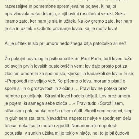
razveseljive in pomembne spremljevalne pojave, ki naj bi
opravičevala naše dejanja, z njihovimi resničnimi vzroki. Seks
imamo zato, ker nam je sla in užitek. Na lov gremo zato, ker nam
je sla in užitek.« Odkrito priznanje lovca, kaj je motiv lova!
Ali je užitek in slo pri umoru nedolžnega bitja patološko ali ne?
Že pokojni nevrolog in psihoanalitik dr. Paul Parin, tudi lovec: »Že
od svojih prvih lovskih pustolovščin vem: lov daje prosto pot za
zločine, umore in za spolno slo, kjerkoli in kadarkoli se lovi.« In še:
»Prepovedi ne veljajo več. Ko pišemo o lovu, moramo pisati o
spolni sli in o grozovitosti in zločinu … Pravi lov ne poteka brez
namere po ubijanju. Strastni lovci hočejo ubijati. Lov brez umora
je pojem, ki samega sebe izloča …« Pravi tudi: »Sprožil sem,
slišal sem pok, sunka orožja nisem čutil. Skočil sem pokonci, slep
in gluh sem stal tam. Nevzdržna napetost nekje v spodnjem delu
telesa, nekaj se je moralo zgoditi. Nenadoma je napetost
popustila, v sunkih užitka mi je teklo v hlače, ne, to je bil čudovit