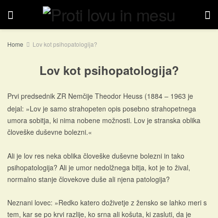
Home
Lov kot psihopatologija?
Lov kot psihopatologija?
Prvi predsednik ZR Nemčije Theodor Heuss (1884 – 1963 je
dejal: »Lov je samo strahopeten opis posebno strahopetnega
umora sobitja, ki nima nobene možnosti. Lov je stranska oblika
človeške duševne bolezni.«
Ali je lov res neka oblika človeške duševne bolezni in tako
psihopatologija? Ali je umor nedolžnega bitja, kot je to žival,
normalno stanje človekove duše ali njena patologija?
Neznani lovec: »Redko katero doživetje z žensko se lahko meri s
tem, kar se po krvi razlije, ko srna ali košuta, ki zasluti, da je