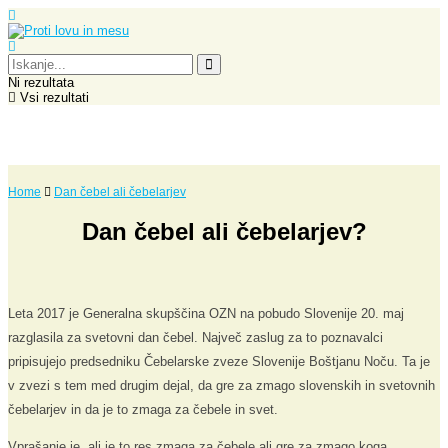
Ni rezultata
Vsi rezultati
Home
Dan čebel ali čebelarjev
Dan čebel ali čebelarjev?
Leta 2017 je Generalna skupščina OZN na pobudo Slovenije 20. maj
razglasila za svetovni dan čebel. Največ zaslug za to poznavalci
pripisujejo predsedniku Čebelarske zveze Slovenije Boštjanu Noču. Ta je
v zvezi s tem med drugim dejal, da gre za zmago slovenskih in svetovnih
čebelarjev in da je to zmaga za čebele in svet.
Vprašanje je, ali je to res zmaga za čebele ali gre za zmago koga