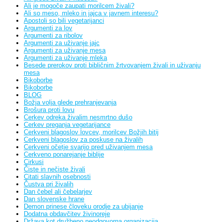
Ali je mogoče zaupati morilcem živali?
Ali so meso, mleko in jajca v javnem interesu?
Apostoli so bili vegetarijanci
Argumenti za lov
Argumenti za ribolov
Argumenti za uživanje jajc
Argumenti za uživanje mesa
Argumenti za uživanje mleka
Besede prerokov proti bibličnim žrtvovanjem živali in uživanju
mesa
Bikoborbe
Bikoborbe
BLOG
Božja volja glede prehranjevanja
Brošura proti lovu
Cerkev odreka živalim nesmrtno dušo
Cerkev preganja vegetarijance
Cerkveni blagoslov lovcev, morilcev Božjih bitij
Cerkveni blagoslov za poskuse na živalih
Cerkveni očetje svarijo pred uživanjem mesa
Cerkveno ponarejanje biblije
Cirkusi
Čiste in nečiste živali
Citati slavnih osebnosti
Čustva pri živalih
Dan čebel ali čebelarjev
Dan slovenske hrane
Demon prinese človeku orodje za ubijanje
Dodatna obdavčitev živinoreje
Država kot družbeno neodgovorna organizacija