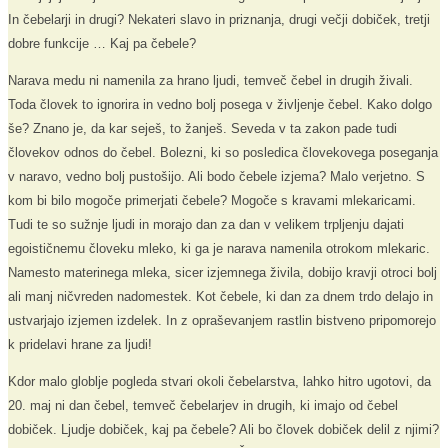
In čebelarji in drugi? Nekateri slavo in priznanja, drugi večji dobiček, tretji
dobre funkcije … Kaj pa čebele?
Narava medu ni namenila za hrano ljudi, temveč čebel in drugih živali.
Toda človek to ignorira in vedno bolj posega v življenje čebel. Kako dolgo
še? Znano je, da kar seješ, to žanješ. Seveda v ta zakon pade tudi
človekov odnos do čebel. Bolezni, ki so posledica človekovega poseganja
v naravo, vedno bolj pustošijo. Ali bodo čebele izjema? Malo verjetno. S
kom bi bilo mogoče primerjati čebele? Mogoče s kravami mlekaricami.
Tudi te so sužnje ljudi in morajo dan za dan v velikem trpljenju dajati
egoističnemu človeku mleko, ki ga je narava namenila otrokom mlekaric.
Namesto materinega mleka, sicer izjemnega živila, dobijo kravji otroci bolj
ali manj ničvreden nadomestek. Kot čebele, ki dan za dnem trdo delajo in
ustvarjajo izjemen izdelek. In z opraševanjem rastlin bistveno pripomorejo
k pridelavi hrane za ljudi!
Kdor malo globlje pogleda stvari okoli čebelarstva, lahko hitro ugotovi, da
20. maj ni dan čebel, temveč čebelarjev in drugih, ki imajo od čebel
dobiček. Ljudje dobiček, kaj pa čebele? Ali bo človek dobiček delil z njimi?