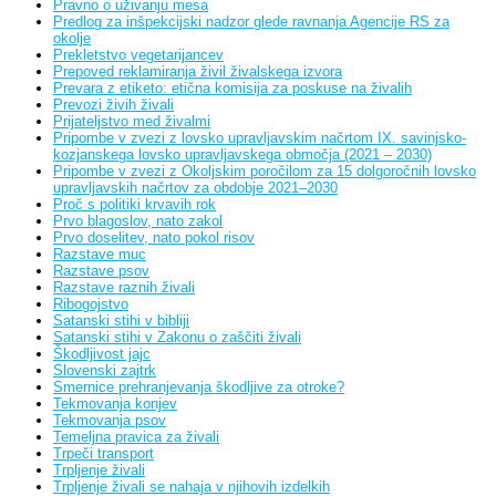
Pravno o uživanju mesa
Predlog za inšpekcijski nadzor glede ravnanja Agencije RS za
okolje
Prekletstvo vegetarijancev
Prepoved reklamiranja živil živalskega izvora
Prevara z etiketo: etična komisija za poskuse na živalih
Prevozi živih živali
Prijateljstvo med živalmi
Pripombe v zvezi z lovsko upravljavskim načrtom IX. savinjsko-
kozjanskega lovsko upravljavskega območja (2021 – 2030)
Pripombe v zvezi z Okoljskim poročilom za 15 dolgoročnih lovsko
upravljavskih načrtov za obdobje 2021–2030
Proč s politiki krvavih rok
Prvo blagoslov, nato zakol
Prvo doselitev, nato pokol risov
Razstave muc
Razstave psov
Razstave raznih živali
Ribogojstvo
Satanski stihi v bibliji
Satanski stihi v Zakonu o zaščiti živali
Škodljivost jajc
Slovenski zajtrk
Smernice prehranjevanja škodljive za otroke?
Tekmovanja konjev
Tekmovanja psov
Temeljna pravica za živali
Trpeči transport
Trpljenje živali
Trpljenje živali se nahaja v njihovih izdelkih