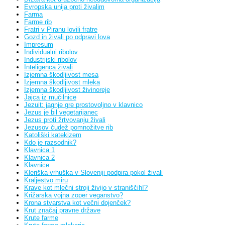
Evropska unija proti živalim
Farma
Farme rib
Fratri v Piranu lovili fratre
Gozd in živali po odpravi lova
Impresum
Individualni ribolov
Industrijski ribolov
Inteligenca živali
Izjemna škodljivost mesa
Izjemna škodljivost mleka
Izjemna škodljivost živinoreje
Jajca iz mučilnice
Jezuit: jagnje gre prostovoljno v klavnico
Jezus je bil vegetarijanec
Jezus proti žrtvovanju živali
Jezusov čudež pomnožitve rib
Katoliški katekizem
Kdo je razsodnik?
Klavnica 1
Klavnica 2
Klavnice
Kleriška vrhuška v Sloveniji podpira pokol živali
Kraljestvo miru
Krave kot mlečni stroji živijo v straniščih!?
Križarska vojna zoper veganstvo?
Krona stvarstva kot večni dojenček?
Krut značaj pravne države
Krute farme