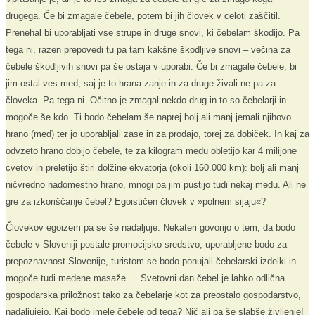
drugega. Če bi zmagale čebele, potem bi jih človek v celoti zaščitil.
Prenehal bi uporabljati vse strupe in druge snovi, ki čebelam škodijo. Pa
tega ni, razen prepovedi tu pa tam kakšne škodljive snovi – večina za
čebele škodljivih snovi pa še ostaja v uporabi. Če bi zmagale čebele, bi
jim ostal ves med, saj je to hrana zanje in za druge živali ne pa za
človeka. Pa tega ni. Očitno je zmagal nekdo drug in to so čebelarji in
mogoče še kdo. Ti bodo čebelam še naprej bolj ali manj jemali njihovo
hrano (med) ter jo uporabljali zase in za prodajo, torej za dobiček. In kaj za
odvzeto hrano dobijo čebele, te za kilogram medu obletijo kar 4 milijone
cvetov in preletijo štiri dolžine ekvatorja (okoli 160.000 km): bolj ali manj
ničvredno nadomestno hrano, mnogi pa jim pustijo tudi nekaj medu. Ali ne
gre za izkoriščanje čebel? Egoističen človek v »polnem sijaju«?
Človekov egoizem pa se še nadaljuje. Nekateri govorijo o tem, da bodo
čebele v Sloveniji postale promocijsko sredstvo, uporabljene bodo za
prepoznavnost Slovenije, turistom se bodo ponujali čebelarski izdelki in
mogoče tudi medene masaže … Svetovni dan čebel je lahko odlična
gospodarska priložnost tako za čebelarje kot za preostalo gospodarstvo,
nadaljujejo. Kaj bodo imele čebele od tega? Nič ali pa še slabše življenje!