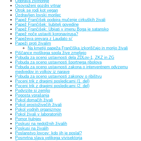
Odprava živinoreje
Osovraženi gozdni vrtnar
Otrok se rodi kot vegan
Ozdravljen lovski morilec
Papež Frančišek podpira mučenje cirkuških živali
Papež Frančišek: ljubitelj govedine
Papež Frančišek: Ubijati v imenu Boga je satansko
Papež noče ustaviti koronavirusa?
Papeževa prevara z Laudato si’
Papeži proti živalim
Na kmetiji papeža Frančiška izkoriščajo in morijo živali
Piščance moškega spola žive zmeljejo
Pobuda za oceno ustavnosti dela ZDLov-1, ZKZ in ZG
Pobuda za oceno ustavnosti športnega ribolova
Pobuda za oceno ustavnosti zakona o interventnem odvzemu
medvedov in volkov iz narave
Pobuda za oceno ustavnosti zakonov o ribištvu
Poceni trik z dragimi posledicami (1. del)
Poceni trik z dragimi posledicami (2. del)
Podvrzite si zemljo
Pogosta vprašanja
Pokol domačih živali
Pokol prostoživečih živali
Pokol vodnih organizmov
Pokol živali v laboratorijih
Pomor tjulnjev
Poskusi na nedolžnih živalih
Poskusi na živalih
Poslanstvo lovcev: kdo jih je poslal?
Posmrtna slava velikega vivisektorja