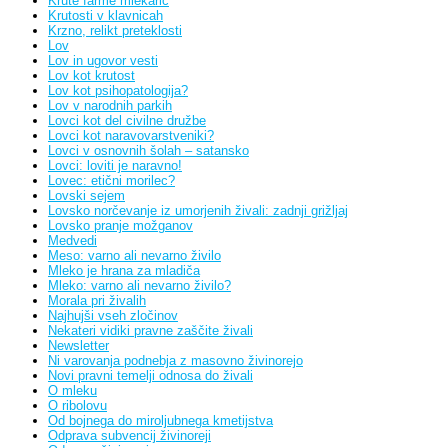
Krute farme mlekaric
Krutosti v klavnicah
Krzno, relikt preteklosti
Lov
Lov in ugovor vesti
Lov kot krutost
Lov kot psihopatologija?
Lov v narodnih parkih
Lovci kot del civilne družbe
Lovci kot naravovarstveniki?
Lovci v osnovnih šolah – satansko
Lovci: loviti je naravno!
Lovec: etični morilec?
Lovski sejem
Lovsko norčevanje iz umorjenih živali: zadnji grižljaj
Lovsko pranje možganov
Medvedi
Meso: varno ali nevarno živilo
Mleko je hrana za mladiča
Mleko: varno ali nevarno živilo?
Morala pri živalih
Najhujši vseh zločinov
Nekateri vidiki pravne zaščite živali
Newsletter
Ni varovanja podnebja z masovno živinorejo
Novi pravni temelji odnosa do živali
O mleku
O ribolovu
Od bojnega do miroljubnega kmetijstva
Odprava subvencij živinoreji