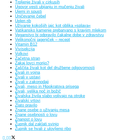
Trpljenje živali v cirkusih
Ugovor vesti ubijanju in mučenju živali
Ujemi in spusti
Uničevanje čebel
Uplen rib
Uživanje kokošjih jajc kot oblika »splava«
Vatikansko kamenje prebarvano s kravjim mlekom
Veganstvo bi odpravilo čakalne dobe v zdravstvu
Velikonočni jagenjček – recept
Vitamin B12
Vivisekcija
Volkovi
Začetna stran
Zakaj lovci morijo?
Zaščita živali kot del družbene odgovornosti
Živali in vojna
Živali v ustavi
Živali v zakonodaji
Živali, meso in Hipokratova prisega
Živali, velika noč in božič
Živalska živila slabo vplivajo na otroke
Živalski vrtovi
Zlato pravilo
Znane osebe o uživanju mesa
Znane osebnosti o lovu
Znanost o lovu
Župnik dal zaklati svinjo
Župnik se hvali z ulovljeno ribo