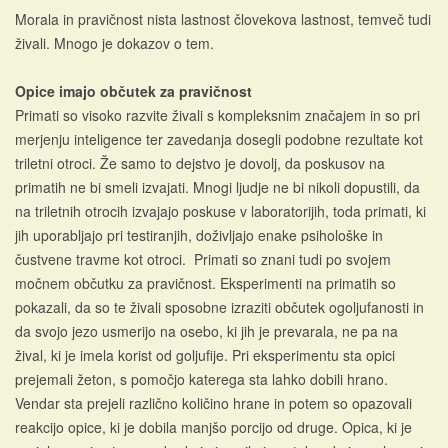
Morala in pravičnost nista lastnost človekova lastnost, temveč tudi
živali. Mnogo je dokazov o tem.
Opice imajo občutek za pravičnost
Primati so visoko razvite živali s kompleksnim značajem in so pri
merjenju inteligence ter zavedanja dosegli podobne rezultate kot
triletni otroci. Že samo to dejstvo je dovolj, da poskusov na
primatih ne bi smeli izvajati. Mnogi ljudje ne bi nikoli dopustili, da
na triletnih otrocih izvajajo poskuse v laboratorijih, toda primati, ki
jih uporabljajo pri testiranjih, doživljajo enake psihološke in
čustvene travme kot otroci. Primati so znani tudi po svojem
močnem občutku za pravičnost. Eksperimenti na primatih so
pokazali, da so te živali sposobne izraziti občutek ogoljufanosti in
da svojo jezo usmerijo na osebo, ki jih je prevarala, ne pa na
žival, ki je imela korist od goljufije. Pri eksperimentu sta opici
prejemali žeton, s pomočjo katerega sta lahko dobili hrano.
Vendar sta prejeli različno količino hrane in potem so opazovali
reakcijo opice, ki je dobila manjšo porcijo od druge. Opica, ki je