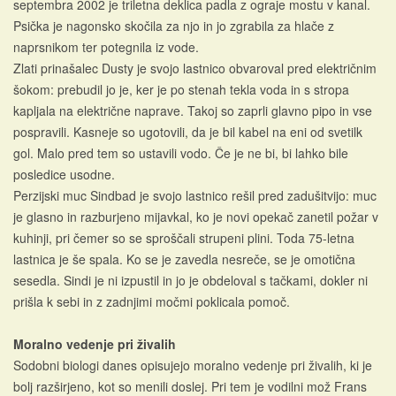
septembra 2002 je triletna deklica padla z ograje mostu v kanal.
Psička je nagonsko skočila za njo in jo zgrabila za hlače z
naprsnikom ter potegnila iz vode.
Zlati prinašalec Dusty je svojo lastnico obvaroval pred električnim
šokom: prebudil jo je, ker je po stenah tekla voda in s stropa
kapljala na električne naprave. Takoj so zaprli glavno pipo in vse
pospravili. Kasneje so ugotovili, da je bil kabel na eni od svetilk
gol. Malo pred tem so ustavili vodo. Če je ne bi, bi lahko bile
posledice usodne.
Perzijski muc Sindbad je svojo lastnico rešil pred zadušitvijo: muc
je glasno in razburjeno mijavkal, ko je novi opekač zanetil požar v
kuhinji, pri čemer so se sproščali strupeni plini. Toda 75-letna
lastnica je še spala. Ko se je zavedla nesreče, se je omotična
sesedla. Sindi je ni izpustil in jo je obdeloval s tačkami, dokler ni
prišla k sebi in z zadnjimi močmi poklicala pomoč.
Moralno vedenje pri živalih
Sodobni biologi danes opisujejo moralno vedenje pri živalih, ki je
bolj razširjeno, kot so menili doslej. Pri tem je vodilni mož Frans