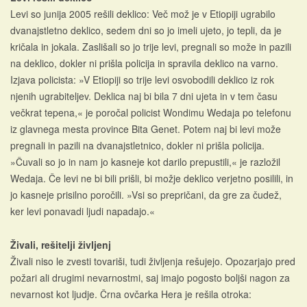
Levi so junija 2005 rešili deklico: Več mož je v Etiopiji ugrabilo
dvanajstletno deklico, sedem dni so jo imeli ujeto, jo tepli, da je
kričala in jokala. Zaslišali so jo trije levi, pregnali so može in pazili
na deklico, dokler ni prišla policija in spravila deklico na varno.
Izjava policista: »V Etiopiji so trije levi osvobodili deklico iz rok
njenih ugrabiteljev. Deklica naj bi bila 7 dni ujeta in v tem času
večkrat tepena,« je poročal policist Wondimu Wedaja po telefonu
iz glavnega mesta province Bita Genet. Potem naj bi levi može
pregnali in pazili na dvanajstletnico, dokler ni prišla policija.
»Čuvali so jo in nam jo kasneje kot darilo prepustili,« je razložil
Wedaja. Če levi ne bi bili prišli, bi možje deklico verjetno posilili, in
jo kasneje prisilno poročili. »Vsi so prepričani, da gre za čudež,
ker levi ponavadi ljudi napadajo.«
Živali, rešitelji življenj
Živali niso le zvesti tovariši, tudi življenja rešujejo. Opozarjajo pred
požari ali drugimi nevarnostmi, saj imajo pogosto boljši nagon za
nevarnost kot ljudje. Črna ovčarka Hera je rešila otroka: