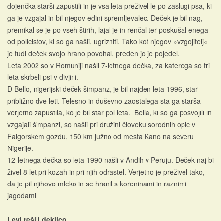
dojenčka starši zapustili in je vsa leta preživel le po zaslugi psa, ki
ga je vzgajal in bil njegov edini spremljevalec. Deček je bil nag,
premikal se je po vseh štirih, lajal je in renčal ter poskušal enega
od policistov, ki so ga našli, ugrizniti. Tako kot njegov »vzgojitelj«
je tudi deček svojo hrano povohal, preden jo je pojedel.
Leta 2002 so v Romuniji našli 7-letnega dečka, za katerega so tri
leta skrbeli psi v divjini.
D Bello, nigerijski deček šimpanz, je bil najden leta 1996, star
približno dve leti. Telesno in duševno zaostalega sta ga starša
verjetno zapustila, ko je bil star pol leta. Bella, ki so ga posvojili in
vzgajali šimpanzi, so našli pri družini človeku sorodnih opic v
Falgorskem gozdu, 150 km južno od mesta Kano na severu
Nigerije.
12-letnega dečka so leta 1990 našli v Andih v Peruju. Deček naj bi
živel 8 let pri kozah in pri njih odrastel. Verjetno je preživel tako,
da je pil njihovo mleko in se hranil s koreninami in raznimi
jagodami.
Levi rešili deklico