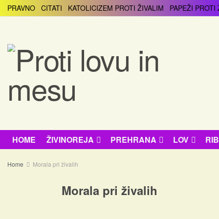
PRAVNO
CITATI
KATOLICIZEM PROTI ŽIVALIM
PAPEŽI PROTI 
HOME
ŽIVINOREJA
PREHRANA
LOV
RI
Home
Morala pri živalih
Morala pri živalih