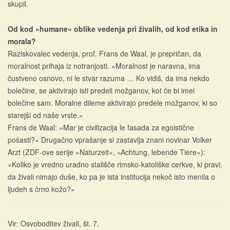
skupil.
Od kod »humane« oblike vedenja pri živalih, od kod etika in
morala?
Raziskovalec vedenja, prof. Frans de Waal, je prepričan, da
moralnost prihaja iz notranjosti. »Moralnost je naravna, ima
čustveno osnovo, ni le stvar razuma … Ko vidiš, da ima nekdo
bolečine, se aktivirajo isti predeli možganov, kot če bi imel
bolečine sam. Moralne dileme aktivirajo predele možganov, ki so
starejši od naše vrste.«
Frans de Waal: »Mar je civilizacija le fasada za egoistične
pošasti?« Drugačno vprašanje si zastavlja znani novinar Volker
Arzt (ZDF-ove serije »Naturzeit«, »Achtung, lebende Tiere«):
»Koliko je vredno uradno stališče rimsko-katoliške cerkve, ki pravi,
da živali nimajo duše, ko pa je ista institucija nekoč isto menila o
ljudeh s črno kožo?«
Vir: Osvoboditev živali, št. 7.