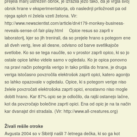
prejela manj ustrezen obrok, je izrazila jezo tako, da je vrgla svoj
obrok hrane v eksperimentatorja, ob naslednji priložnosti pa od
njega sploh ni želela vzeti žetona. Vir:
http://www.newscientist.com/article/dn4179-monkey-business-
reveals-sense-of-fair-play.html Opice resus so zaprli v
laboratorij, kjer so jih trenirali, da so prejele hrano s potegom ene
ali dveh verig, leve ali desne, odvisno od barve svetlikajoče
svetlobe. Ko so se tega naučile, so v prostor zaprli opico, ki so jo
ostale opice lahko videle samo v ogledalu. Ko je opica ponovno
na pravi način potegnila verigo in tako prišla do hrane, je druga
veriga istočasno povzročila elektrošok zaprti opici, katero agonijo
so lahko opazovale v ogledalu. Opice, ki s potegom verige niso
želele povzročati elektrošoka zaprti opici, enostavno niso mogle
dobiti hrano. Kar 87% opic se je odločilo, da rajši ostanejo lačne,
kot da povzročajo bolečine zaprti opici. Ena od opic je na ta način
kar dvanajst dni stradala. (Vir: http://www.all-creatures.org)
Živali rešile otroke
Avgusta 2004 so v Sibiriji našli 7-letnega dečka, ki so ga kot