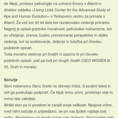
de Waal, profesor psihologije na univerzi Emory v Atlanti in
direktor oddelka »Living Links Center for the Advanced Study of
Ape and Human Evolution« v Yerksovem centru za primate v
Atlanti. Že več kot 30 let dela kot raziskovalec vedenja primatov.
Najprej je opisal gradnike moralnosti, psihološke mehanizme, kot
so vživljanje, prenos čustev, prevzemanje perspektive in oblike
vedenja, kot so sodelovanje, deljenje in tolažba pri človeku
podobnih opicah.
Toda moralno vedenje pri živalih ni opazno le pri človeku
podobnih opicah, pač pa tudi pri drugih živalih (GEO WISSEN št.
35, Greh in morala):
Sočutje
Sloni nobenemu članu črede ne obrnejo hrbta. S svojimi telesi in
okli ga poskušajo podpirati. Če kljub temu umre, privlečejo veje in
mrtvo telo zakrijejo.
Afriški slon pa ni poseben le zaradi svoje velikosti. Njegove vrline,
med njimi sočutje in prijateljstvo, se pri nas ljudeh najdejo bolj
redko. Prijateljstva pri slonih trajajo celo življenje. Sloni kažejo zelo