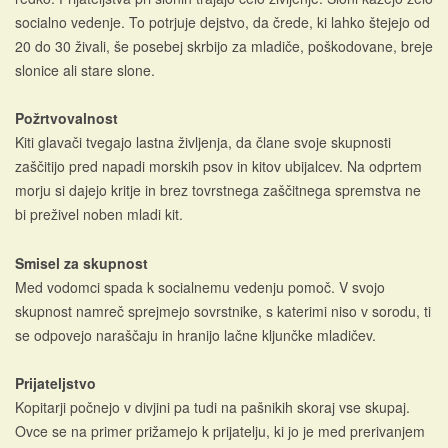
socialno vedenje. To potrjuje dejstvo, da črede, ki lahko štejejo od
20 do 30 živali, še posebej skrbijo za mladiče, poškodovane, breje
slonice ali stare slone.
Požrtvovalnost
Kiti glavači tvegajo lastna življenja, da člane svoje skupnosti
zaščitijo pred napadi morskih psov in kitov ubijalcev. Na odprtem
morju si dajejo kritje in brez tovrstnega zaščitnega spremstva ne
bi preživel noben mladi kit.
Smisel za skupnost
Med vodomci spada k socialnemu vedenju pomoč. V svojo
skupnost namreč sprejmejo sovrstnike, s katerimi niso v sorodu, ti
se odpovejo naraščaju in hranijo lačne kljunčke mladičev.
Prijateljstvo
Kopitarji počnejo v divjini pa tudi na pašnikih skoraj vse skupaj.
Ovce se na primer prižamejo k prijatelju, ki jo je med prerivanjem