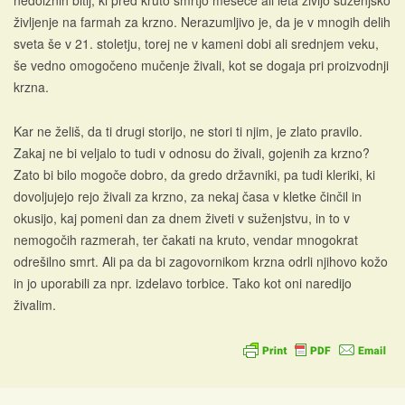
nedolžnih bitij, ki pred kruto smrtjo mesece ali leta živijo suženjsko
življenje na farmah za krzno. Nerazumljivo je, da je v mnogih delih
sveta še v 21. stoletju, torej ne v kameni dobi ali srednjem veku,
še vedno omogočeno mučenje živali, kot se dogaja pri proizvodnji
krzna.
Kar ne želiš, da ti drugi storijo, ne stori ti njim, je zlato pravilo.
Zakaj ne bi veljalo to tudi v odnosu do živali, gojenih za krzno?
Zato bi bilo mogoče dobro, da gredo državniki, pa tudi kleriki, ki
dovoljujejo rejo živali za krzno, za nekaj časa v kletke činčil in
okusijo, kaj pomeni dan za dnem živeti v suženjstvu, in to v
nemogočih razmerah, ter čakati na kruto, vendar mnogokrat
odrešilno smrt. Ali pa da bi zagovornikom krzna odrli njihovo kožo
in jo uporabili za npr. izdelavo torbice. Tako kot oni naredijo
živalim.