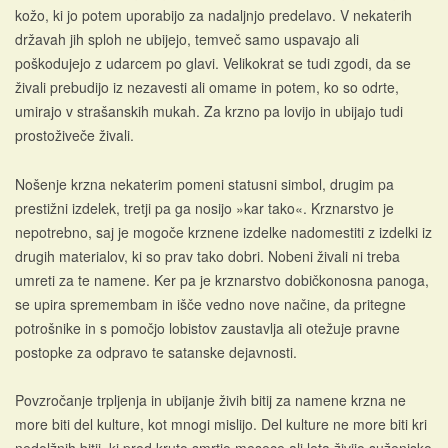
kožo, ki jo potem uporabijo za nadaljnjo predelavo. V nekaterih
državah jih sploh ne ubijejo, temveč samo uspavajo ali
poškodujejo z udarcem po glavi. Velikokrat se tudi zgodi, da se
živali prebudijo iz nezavesti ali omame in potem, ko so odrte,
umirajo v strašanskih mukah. Za krzno pa lovijo in ubijajo tudi
prostoživeče živali.
Nošenje krzna nekaterim pomeni statusni simbol, drugim pa
prestižni izdelek, tretji pa ga nosijo »kar tako«. Krznarstvo je
nepotrebno, saj je mogoče krznene izdelke nadomestiti z izdelki iz
drugih materialov, ki so prav tako dobri. Nobeni živali ni treba
umreti za te namene. Ker pa je krznarstvo dobičkonosna panoga,
se upira spremembam in išče vedno nove načine, da pritegne
potrošnike in s pomočjo lobistov zaustavlja ali otežuje pravne
postopke za odpravo te satanske dejavnosti.
Povzročanje trpljenja in ubijanje živih bitij za namene krzna ne
more biti del kulture, kot mnogi mislijo. Del kulture ne more biti kri