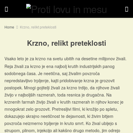
Home
Krzno, relikt preteklosti
Krzno, relikt preteklosti
Vsako leto je za krzno na svetu ubitih na desetine milijonov živali.
Reja živali za krzno je ena najbolj krutih industrijskih panog
sodobnega časa. Je neetična, saj živalim povzroča
nepredstavljivo trpljenje, kajti pridobivanje krzna je grozovit
postopek. Mnogi gojitelji živali za krzno trdijo, da njihove živali
živijo v najboljših razmerah, toda resnica je drugačna. Na
krznenih farmah živijo živali v krutih razmerah in njihov konec je
mnogokrat zelo grozovit. Pretresljivi filmi, ki krožijo po spletu,
dokazujejo skrajno neetičnost te dejavnosti, ki živim bitjem
povzroča neizmerno trpljenje in kruto smrt. Ko žival ubijejo s
strupom, plinom, injekcijo ali kakšno drugo metodo, jim odrejo