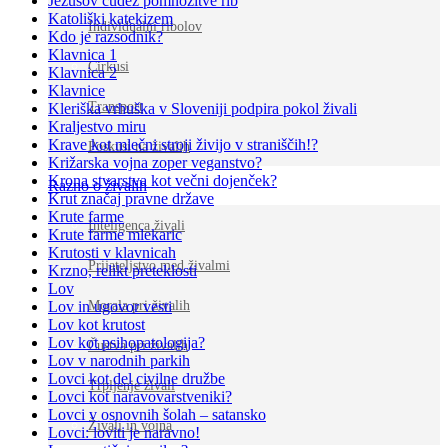
Jezusov čudež pomnožitve rib
Katoliški katekizem
Individualni ribolov
Kdo je razsodnik?
Klavnica 1
Cirkusi
Klavnica 2
Klavnice
Transport
Kleriška vrhuška v Sloveniji podpira pokol živali
Kraljestvo miru
Krave kot mlečni stroji živijo v straniščih!?
Poskusi na živalih
Križarska vojna zoper veganstvo?
Krona stvarstva kot večni dojenček?
Razno o živalih
Krut značaj pravne države
Krute farme
Inteligenca živali
Krute farme mlekaric
Krutosti v klavnicah
Prijateljstvo med živalmi
Krzno, relikt preteklosti
Lov
Lov in ugovor vesti
Morala pri živalih
Lov kot krutost
Lov kot psihopatologija?
Čustva pri živalih
Lov v narodnih parkih
Lovci kot del civilne družbe
Trpljenje živali
Lovci kot naravovarstveniki?
Lovci v osnovnih šolah – satansko
Živali in vojna
Lovci: loviti je naravno!