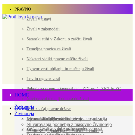
PRAVNO
Živali v ustavi
Živali v zakonodaji
Satanski stihi v Zakonu o zaščiti živali
Temeljna pravica za živali
Nekateri vidiki pravne zaščite živali
Ugovor vesti ubijanju in mučenju živali
Lov in ugovor vesti
Pobuda za oceno ustavnosti dela ZDLov-1, ZKZ in ZG
HOME
Novi pravni temelji odnosa do živali
Živinoreja
HOME
Krut značaj pravne države
Živinoreja
Država kot družbeno neodgovorna organizacija
Izjemna škodljivost živinoreje
Izjemna škodljivost živinoreje
Ni varovanja podnebja z masovno živinorejo
Zaščita živali kot del družbene odgovornosti
Odprava subvencij živinoreji
Ni varovanja podnebja z masovno živinorejo