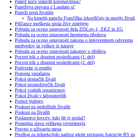
Papež noče ustaviti koronavirusa?
Papeževa prevara z Laudato si’
Papeži proti živalim
Na kmetiji papeža Frančiška izkoriščajo in morijo živali
Piščance moškega spola žive zmeljejo
Pobuda za oceno ustavnosti dela ZDLov-1, ZKZ in ZG
Pobuda za oceno ustavnosti športnega ribolova
Pobuda za oceno ustavnosti zakona o interventnem odvzemu
medvedov in volkov iz narave
Pobuda za oceno ustavnosti zakonov o ribištvu
Poceni trik z dragimi posledicami (1. del)
Poceni trik z dragimi posledicami (2. del)
Podvrzite si zemljo
Pogosta vprašanja
Pokol domačih živali
Pokol prostoživečih živali
Pokol vodnih organizmov
Pokol živali v laboratorijih
Pomor tjulnjev
Poskusi na nedolžnih živalih
Poskusi na živalih
Poslanstvo lovcev: kdo jih je poslal?
Posmrtna slava velikega vivisektorja
Pravno o uživanju mesa
Predlog za inšpekcijski nadzor glede ravnanja Agencije RS za