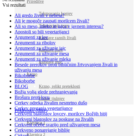
Prireditve
Vsi rezultati
Tekmovanja konjev
Ali gredo živali v nebesa?
Ali je mogoče zaupati morilcem živali?
Tekmovanja psov
Ali so meso, mleko in jajca v javnem interesu?
Apostoli so bili vegetarijanci
Argumenti za lov
Razstave raznih živali
Argumenti za ribolov
Argumenti za uživanje jajc
Razstave psov
Argumenti za uživanje mesa
Argumenti za uživanje mleka
Razstave muc
Besede prerokov proti bibličnim žrtvovanjem živali in
uživanju mesa
Krzno
Bikoborbe
Bikoborbe
BLOG
Krzno, relikt preteklosti
Božja volja glede prehranjevanja
Brošura proti lovu
Pomor tjulnjev
Cerkev odreka živalim nesmrtno dušo
Cerkev preganja vegetarijance
Peklensko (slike)
Cerkveni blagoslov lovcev, morilcev Božjih bitij
Cerkveni blagoslov za poskuse na živalih
Klavnica 1
Cerkveni očetje svarijo pred uživanjem mesa
Cerkveno ponarejanje biblije
Klavnica 2
Cirkusi