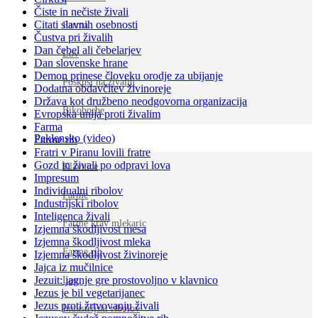
Čiste in nečiste živali
Citati slavnih osebnosti
Farma
Čustva pri živalih
Dan čebel ali čebelarjev
Lov
Dan slovenske hrane
Demon prinese človeku orodje za ubijanje
Poskusi na živalih
Dodatna obdavčitev živinoreje
Država kot družbeno neodgovorna organizacija
Bikoborbe
Evropska unija proti živalim
Farma
Peklensko (video)
Farme rib
Fratri v Piranu lovili fratre
Gozd in živali po odpravi lova
Klavnice
Impresum
Individualni ribolov
Farme
Industrijski ribolov
Inteligenca živali
Farme krav mlekaric
Izjemna škodljivost mesa
Izjemna škodljivost mleka
Farme rib
Izjemna škodljivost živinoreje
Jajca iz mučilnice
Jezuit: jagnje gre prostovoljno v klavnico
Lov
Jezus je bil vegetarijanec
Jezus proti žrtvovanju živali
Industrijski ribolov