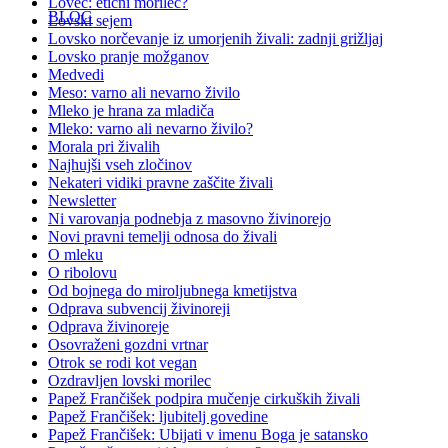
Lovec: etični morilec?
BLOG
Lovski sejem
Lovsko norčevanje iz umorjenih živali: zadnji grižljaj
Lovsko pranje možganov
Medvedi
Meso: varno ali nevarno živilo
Mleko je hrana za mladiča
Mleko: varno ali nevarno živilo?
Morala pri živalih
Najhujši vseh zločinov
Nekateri vidiki pravne zaščite živali
Newsletter
Ni varovanja podnebja z masovno živinorejo
Novi pravni temelji odnosa do živali
O mleku
O ribolovu
Od bojnega do miroljubnega kmetijstva
Odprava subvencij živinoreji
Odprava živinoreje
Osovraženi gozdni vrtnar
Otrok se rodi kot vegan
Ozdravljen lovski morilec
Papež Frančišek podpira mučenje cirkuških živali
Papež Frančišek: ljubitelj govedine
Papež Frančišek: Ubijati v imenu Boga je satansko