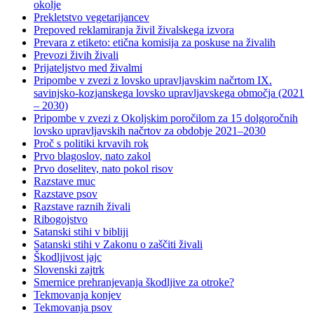
okolje
Prekletstvo vegetarijancev
Prepoved reklamiranja živil živalskega izvora
Prevara z etiketo: etična komisija za poskuse na živalih
Prevozi živih živali
Prijateljstvo med živalmi
Pripombe v zvezi z lovsko upravljavskim načrtom IX.
savinjsko-kozjanskega lovsko upravljavskega območja (2021
– 2030)
Pripombe v zvezi z Okoljskim poročilom za 15 dolgoročnih
lovsko upravljavskih načrtov za obdobje 2021–2030
Proč s politiki krvavih rok
Prvo blagoslov, nato zakol
Prvo doselitev, nato pokol risov
Razstave muc
Razstave psov
Razstave raznih živali
Ribogojstvo
Satanski stihi v bibliji
Satanski stihi v Zakonu o zaščiti živali
Škodljivost jajc
Slovenski zajtrk
Smernice prehranjevanja škodljive za otroke?
Tekmovanja konjev
Tekmovanja psov