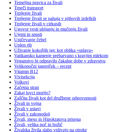
Temeljna pravica za živali
Trpeči transport
Trpljenje živali
Trpljenje živali se nahaja v njihovih izdelkih
Trpljenje živali v cirkusih
Ugovor vesti ubijanju in mučenju živali
Ujemi in spusti
Uničevanje čebel
Uplen rib
Uživanje kokošjih jajc kot oblika »splava«
Vatikansko kamenje prebarvano s kravjim mlekom
Veganstvo bi odpravilo čakalne dobe v zdravstvu
Velikonočni jagenjček – recept
Vitamin B12
Vivisekcija
Volkovi
Začetna stran
Zakaj lovci morijo?
Zaščita živali kot del družbene odgovornosti
Živali in vojna
Živali v ustavi
Živali v zakonodaji
Živali, meso in Hipokratova prisega
Živali, velika noč in božič
Živalska živila slabo vplivajo na otroke