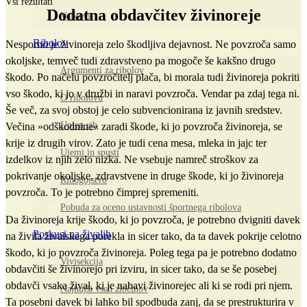
Vsi rezultati
Dodatna obdavčitev živinoreje
Volkovi
Ribolov
Nesporno je živinoreja zelo škodljiva dejavnost. Ne povzroča samo
okoljske, temveč tudi zdravstveno pa mogoče še kakšno drugo
Argumenti za ribolov
škodo. Po načelu povzročitelj plača, bi morala tudi živinoreja pokriti
vso škodo, ki jo v družbi in naravi povzroča. Vendar pa zdaj tega ni.
O ribolovu
Še več, za svoj obstoj je celo subvencionirana iz javnih sredstev.
Uplen rib
Večina »odškodnine« zaradi škode, ki jo povzroča živinoreja, se
krije iz drugih virov. Zato je tudi cena mesa, mleka in jajc ter
Ujemi in spusti
izdelkov iz njih zelo nizka. Ne vsebuje namreč stroškov za
pokrivanje okoljske, zdravstvene in druge škode, ki jo živinoreja
Ribogojstvo
povzroča. To je potrebno čimprej spremeniti.
Pobuda za oceno ustavnosti športnega ribolova
Da živinoreja krije škodo, ki jo povzroča, je potrebno dvigniti davek
Poskusi na živalih
na živila živalskega porekla in sicer tako, da ta davek pokrije celotno
škodo, ki jo povzroča živinoreja. Poleg tega pa je potrebno dodatno
Vivisekcija
obdavčiti še živinorejo pri izviru, in sicer tako, da se še posebej
obdavči vsaka žival, ki je nabavi živinorejec ali ki se rodi pri njem.
Najhujši vseh zločinov
Ta posebni davek bi lahko bil spodbuda zanj, da se prestrukturira v