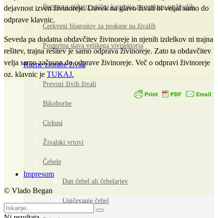
Prevara z etiketo: etična komisija za poskuse na živalih
dejavnost izven živinoreje. Davek na glavo živali bi veljal samo do
odprave klavnic.
Cerkveni blagoslov za poskuse na živalih
Seveda pa dodatna obdavčitev živinoreje in njenih izdelkov ni trajna
Posmrtna slava velikega vivisektorja
rešitev, trajna rešitev je samo odprava živinoreje. Zato ta obdavčitev
velja samo začasno do odprave živinoreje. Več o odpravi živinoreje
Razne zlorabe živali
oz. klavnic je
TUKAJ.
Prevozi živih živali
Bikoborbe
Cirkusi
Živalski vrtovi
Čebele
Impresum
Dan čebel ali čebelarjev
© Vlado Began
Uničevanje čebel
Ni rezultata