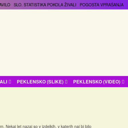
AVILO
SLO. STATISTIKA POKOLA ŽIVALI
POGOSTA VPRAŠANJA
ALI
PEKLENSKO (SLIKE)
PEKLENSKO (VIDEO)
ekaj let nazaj so v izdelkih, v katerih naj bi bilo