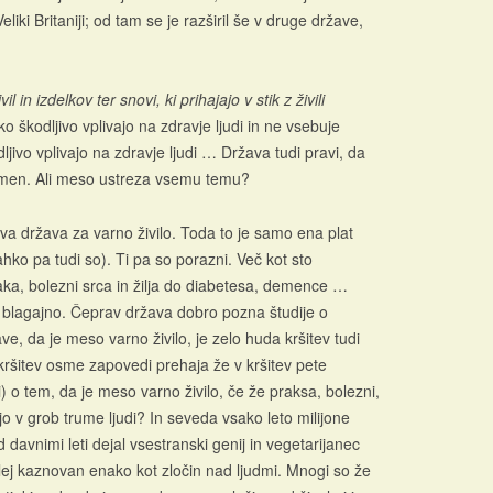
liki Britaniji; od tam se je razširil še v druge države,
 in izdelkov ter snovi, ki prihajajo v stik z živili
o škodljivo vplivajo na zdravje ljudi in ne vsebuje
jivo vplivajo na zdravje ljudi … Država tudi pravi, da
n namen. Ali meso ustreza vsemu temu?
va država za varno živilo. Toda to je samo ena plat
hko pa tudi so). Ti pa so porazni. Več kot sto
raka, bolezni srca in žilja do diabetesa, demence …
o blagajno. Čeprav država dobro pozna študije o
e, da je meso varno živilo, je zelo huda kršitev tudi
n kršitev osme zapovedi prehaja že v kršitev pete
i) o tem, da je meso varno živilo, če že praksa, bolezni,
ajo v grob trume ljudi? In seveda vsako leto milijone
d davnimi leti dejal vsestranski genij in vegetarijanec
i slej kaznovan enako kot zločin nad ljudmi. Mnogi so že