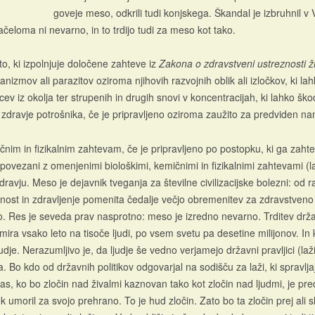
goveje meso, odkrili tudi konjskega. Škandal je izbruhnil v Ve
načeloma ni nevarno, in to trdijo tudi za meso kot tako.
sto, ki izpolnjuje določene zahteve iz
Zakona o zdravstveni ustreznosti živil
izmov ali parazitov oziroma njihovih razvojnih oblik ali izločkov, ki lahk
 iz okolja ter strupenih in drugih snovi v koncentracijah, ki lahko škodl
o za zdravje potrošnika, če je pripravljeno oziroma zaužito za predvide
im in fizikalnim zahtevam, če je pripravljeno po postopku, ki ga zahte
 povezani z omenjenimi biološkimi, kemičnimi in fizikalnimi zahtevami (la
avju. Meso je dejavnik tveganja za številne civilizacijske bolezni: od 
evnost in zdravljenje pomenita čedalje večjo obremenitev za zdravstven
lo. Res je seveda prav nasprotno: meso je izredno nevarno. Trditev držav
umira vsako leto na tisoče ljudi, po vsem svetu pa desetine milijonov. I
udje. Nerazumljivo je, da ljudje še vedno verjamejo državni pravljici (laž
sa. Bo kdo od državnih politikov odgovarjal na sodišču za laži, ki spravlj
o čas, ko bo zločin nad živalmi kaznovan tako kot zločin nad ljudmi, je pre
ovek umoril za svojo prehrano. To je hud zločin. Zato bo ta zločin prej al