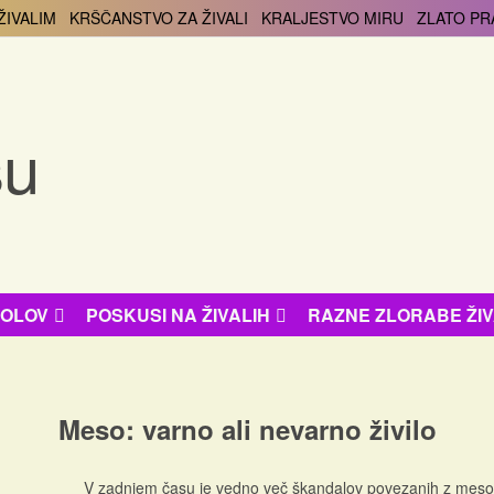
ŽIVALIM
KRŠČANSTVO ZA ŽIVALI
KRALJESTVO MIRU
ZLATO PR
BOLOV
POSKUSI NA ŽIVALIH
RAZNE ZLORABE ŽIV
Meso: varno ali nevarno živilo
V zadnjem času je vedno več škandalov povezanih z mesom. N