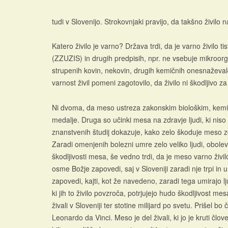
tudi v Slovenijo. Strokovnjaki pravijo, da takšno živilo 
Katero živilo je varno? Država trdi, da je varno živilo ti
(ZZUZIS) in drugih predpisih, npr. ne vsebuje mikroorgan
strupenih kovin, nekovin, drugih kemičnih onesnaževalcev
varnost živil pomeni zagotovilo, da živilo ni škodljiv
Ni dvoma, da meso ustreza zakonskim biološkim, kemičn
medalje. Druga so učinki mesa na zdravje ljudi, ki niso
znanstvenih študij dokazuje, kako zelo škoduje meso zdr
Zaradi omenjenih bolezni umre zelo veliko ljudi, obol
škodljivosti mesa, še vedno trdi, da je meso varno živi
osme Božje zapovedi, saj v Sloveniji zaradi nje trpi in 
zapovedi, kajti, kot že navedeno, zaradi tega umirajo lj
ki jih to živilo povzroča, potrjujejo hudo škodljivost me
živali v Sloveniji ter stotine milijard po svetu. Prišel b
Leonardo da Vinci. Meso je del živali, ki jo je kruti čl