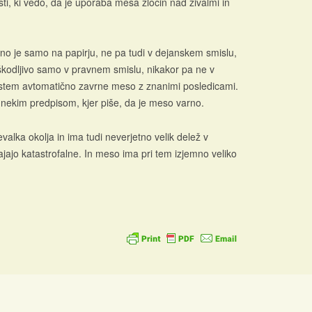
isti, ki vedo, da je uporaba mesa zločin nad živalmi in
rno je samo na papirju, ne pa tudi v dejanskem smislu,
neškodljivo samo v pravnem smislu, nikakor pa ne v
sistem avtomatično zavrne meso z znanimi posledicami.
 nekim predpisom, kjer piše, da je meso varno.
valka okolja in ima tudi neverjetno velik delež v
ajajo katastrofalne. In meso ima pri tem izjemno veliko