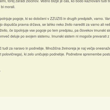
lmi, torej zaradi zločinov. Vedno bližje je čas, ko bodo kaznovani tudi t
 bi morali.
polnjuje pogoje, ki so določeni v ZZUZIS in drugih predpisih, varno. Va
i jo dopušča pravna država, se lahko neko živilo narediti za varno ali 
živilo, če izpolnjuje vse pogoje po tem predpisu, pa človekov imunski 
 temveč deluje po svojem sistemu. Imunski sistem ni mogoče prevarati z
eč tudi za naravo in podnebje. Množična živinoreja je naj večja onesnaže
č kot polovičnega), ki zelo uničujejo podnebje. Podnebne spremembe post
?