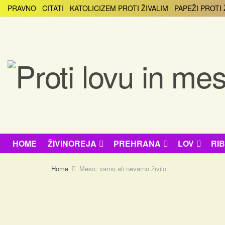
PRAVNO
CITATI
KATOLICIZEM PROTI ŽIVALIM
PAPEŽI PROTI 
HOME
ŽIVINOREJA
PREHRANA
LOV
RI
Home
Meso: varno ali nevarno živilo