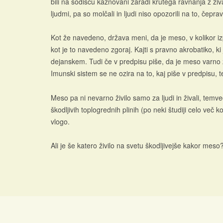
bili na sodišču kaznovani zaradi krutega ravnanja z živa
ljudmi, pa so molčali in ljudi niso opozorili na to, čeprav
Kot že navedeno, država meni, da je meso, v kolikor iz
kot je to navedeno zgoraj. Kajti s pravno akrobatiko, k
dejanskem. Tudi če v predpisu piše, da je meso varno 
Imunski sistem se ne ozira na to, kaj piše v predpisu,
Meso pa ni nevarno živilo samo za ljudi in živali, temv
škodljivih toplogrednih plinih (po neki študiji celo ve
vlogo.
Ali je še katero živilo na svetu škodljivejše kakor meso